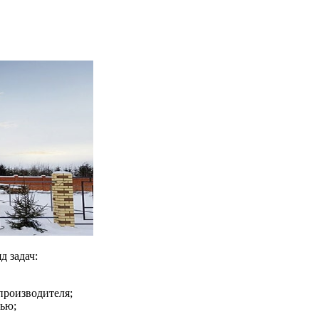
д задач:
производителя;
тью;